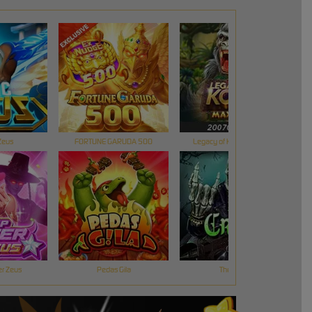
Zeus
FORTUNE GARUDA 500
Legacy of Kong Maxways
r Zeus
Pedas Gila
The Crypt