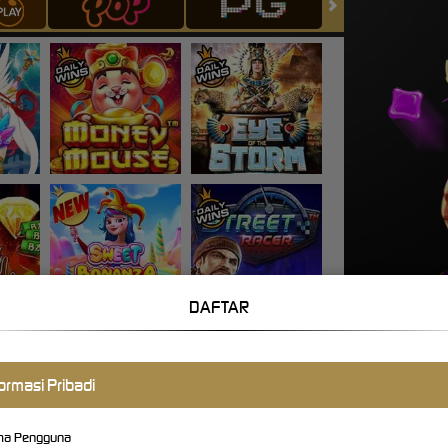
DAFTAR
ormasi Pribadi
ma Pengguna