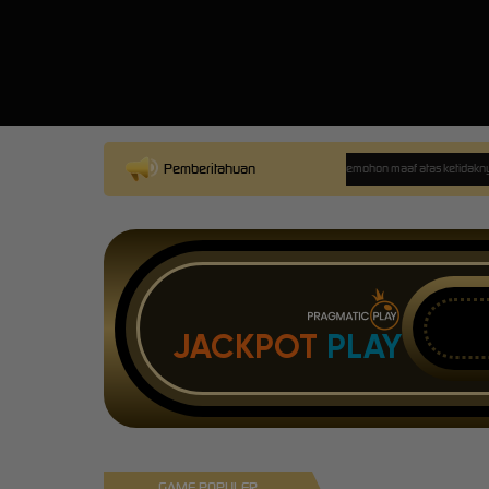
Pemberitahuan
elama waktu ini, CQ9 permainan tidak akan tersedia. Kami memohon maaf atas ketidaknyamanan
JACKPOT
PLAY
GAME POPULER