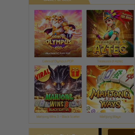
Gates of Olympus POP
Treasures of Aztec
Mahjong Wins 3 – Black Scatter
Mahjong Ways