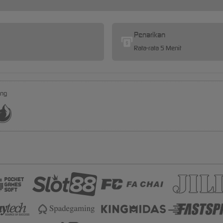
Penarikan
Rata-rata 5 Menit
ung