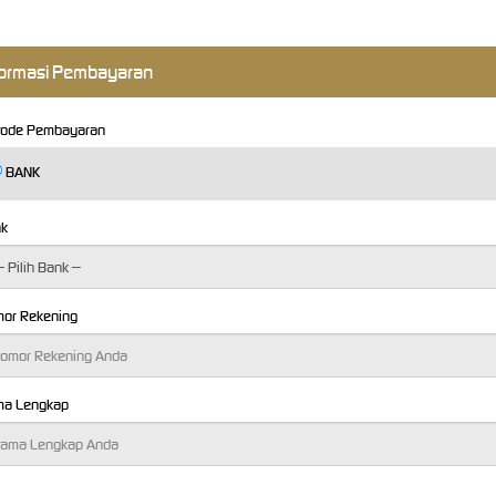
 hari melalui akses yang nyaman, tampilan yang mudah digunakan, serta berbagai pilihan pasaran 
formasi Pembayaran
Kategori
Dukungan
ode Pembayaran
Hot Games
+62878
Slots
BANK
cuanwin
Live Casino
k
Olahraga
Sabung Ayam
Togel
or Rekening
E-Sports
Crash Game
Arcade
a Lengkap
Poker