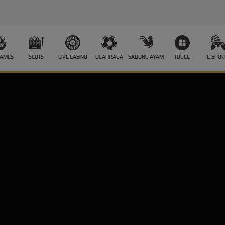
GAMES
SLOTS
LIVE CASINO
OLAHRAGA
SABUNG AYAM
TOGEL
E-SPOR