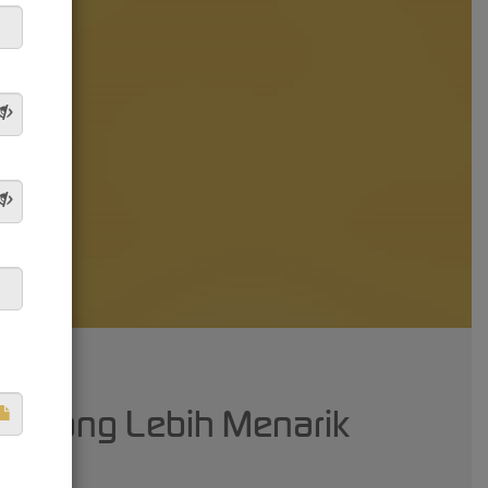
Pindai kode
untuk Und
Android A
n yang Lebih Menarik