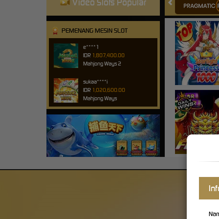
Video Slots Popular
PEMENANG MESIN SLOT
e****1
IDR
1,807,400.00
Mahjong Ways 2
sukaa****i
IDR
1,020,600.00
Mahjong Ways
kace****4
IDR
850,000.00
Mahjong Ways
min****p
IDR
714,150.00
Sweet Bonanza 2500
cemerl****6
Inf
IDR
621,600.00
Mahjong Ways
Na