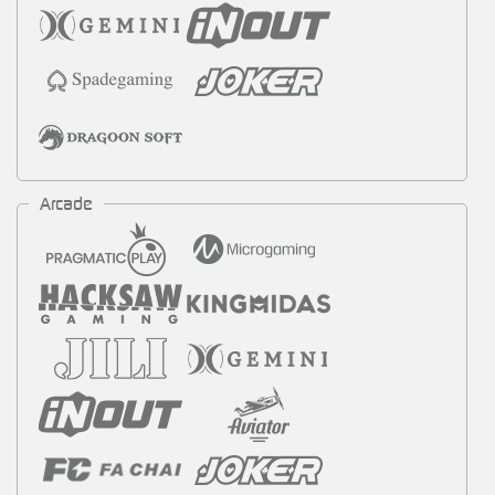
Arcade