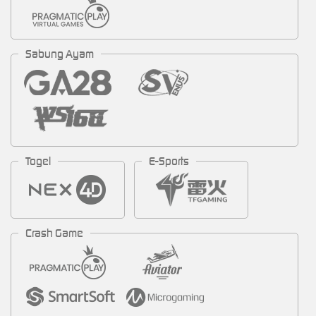
Sabung Ayam
Togel
E-Sports
Crash Game