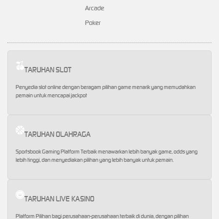
Arcade
Poker
TARUHAN SLOT
Penyedia slot online dengan beragam pilihan game menarik yang memudahkan
pemain untuk mencapai jackpot
TARUHAN OLAHRAGA
Sportsbook Gaming Platform Terbaik menawarkan lebih banyak game, odds yang
lebih tinggi, dan menyediakan pilihan yang lebih banyak untuk pemain.
TARUHAN LIVE KASINO
Platform Pilihan bagi perusahaan-perusahaan terbaik di dunia, dengan pilihan