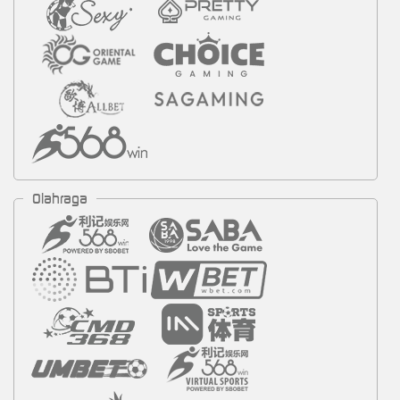
Olahraga