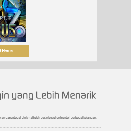
f Horus
n yang Lebih Menarik
n yang dapat dinikmati oleh pecinta slot online dari berbagai kalangan.