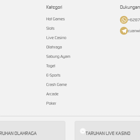
Kategori
Dukunga
Hot Games
+6287
Slots
cuanw
Live Casino
Olahraga
Sabung Ayam
Togel
E-Sports
Crash Game
Arcade
Poker
RUHAN OLAHRAGA
TARUHAN LIVE KASINO