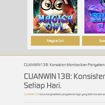
Magica Owl
Spa
CUANWIN138: Konsisten Memberikan Pengalaman 
CUANWIN138: Konsiste
Setiap Hari.
CUANWIN138
terus menghadirkan pengalaman login yang lebih menarik seti