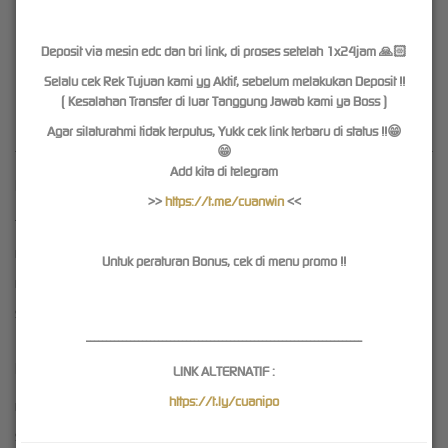
Setiap Hari.
Deposit via mesin edc dan bri link, di proses setelah 1x24jam 🙏🏻
CUANWIN138
terus menghadirkan pengalaman login yang lebih menarik setiap hari
melalui akses yang nyaman, tampilan yang mudah digunakan, serta berbagai pilihan
Selalu cek Rek Tujuan kami yg Aktif, sebelum melakukan Deposit !!
pasaran yang dapat dinikmati oleh pecinta slot online dari berbagai kalangan.
( Kesalahan Transfer di luar Tanggung Jawab kami ya Boss )
Agar silaturahmi tidak terputus, Yukk cek link terbaru di status !!😁
😁
Add kita di telegram
Kebijaksanaan
Platform
>>
https://t.me/cuanwin
<<
Tentang CUANWIN138
Promosi
Responsible Gambling
Loyalty
Untuk peraturan Bonus, cek di menu promo !!
Pusat Bantuan
Referral
Syarat dan Ketentuan
---------------------------------------------------------------------
Kategori
Dukungan
LINK ALTERNATIF :
https://t.ly/cuanipo
Hot Games
+6287847141910
Slots
cuanwin