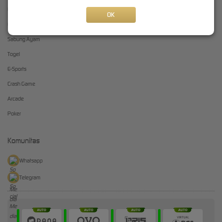
Live Casino
OK
Olahraga
Sabung Ayam
Togel
E-Sports
Crash Game
Arcade
Poker
Komunitas
Whatsapp
Telegram