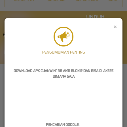
WUKONG - BLACK SCATTER
MAHJONG WAYS
GATES OF OLYMPUS 1000
MAHJONG WAYS
UNDUH
CUANWIN138 APP
×
Nikmati berbagai permainan dalam satu
genggaman
UNDUH
PENGUMUMAN PENTING
PANDUAN INSTALASI
DOWNLOAD APK CUANWIN138 ANTI BLOKIR DAN BISA DI AKSES
CUANWIN138: Konsisten Memberikan Pengalaman Login
DIMANA SAJA
yang Lebih Menarik Setiap Hari.
CUANWIN138: Konsisten
Memberikan Pengalaman
Login yang Lebih Menarik
PENCARIAN GOOGLE :